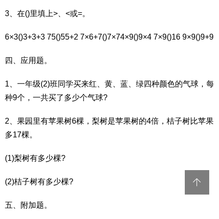
3、在()里填上>、<或=。
6×3()3+3+3 75()55+2 7×6+7()7×74×9()9×4 7×9()16 9×9()9+9
四、应用题。
1、一年级(2)班同学买来红、黄、蓝、绿四种颜色的气球，每
种9个，一共买了多少个气球?
2、果园里有苹果树6棵，梨树是苹果树的4倍，桔子树比苹果
多17棵。
(1)梨树有多少棵?
(2)桔子树有多少棵?
五、附加题。