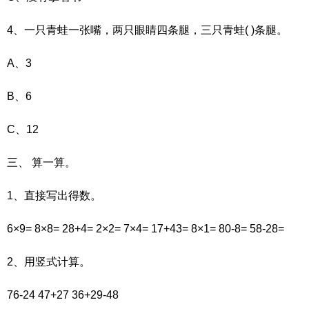
4、一只青蛙一张嘴，两只眼睛四条腿，三只青蛙( )条腿。
A、3
B、6
C、12
三、 算一算。
1、直接写出得数。
6×9= 8×8= 28+4= 2×2= 7×4= 17+43= 8×1= 80-8= 58-28=
2、用竖式计算。
76-24 47+27 36+29-48