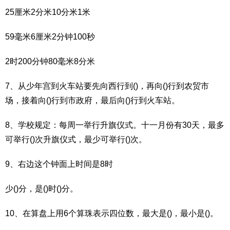
25厘米2分米10分米1米
59毫米6厘米2分钟100秒
2时200分钟80毫米8分米
7、从少年宫到火车站要先向西行到()，再向()行到农贸市
场，接着向()行到市政府，最后向()行到火车站。
8、学校规定：每周一举行升旗仪式。十一月份有30天，最多
可举行()次升旗仪式，最少可举行()次。
9、右边这个钟面上时间是8时
少()分，是()时()分。
10、在算盘上用6个算珠表示四位数，最大是()，最小是()。