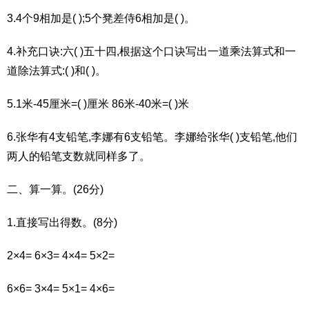
3.4个9相加是( );5个凳差侍6相加是( )。
4.补充口诀:六( )五十四,根据这个口诀写出一道乘法算式和一
道除法算式:( )和( )。
5.1米-45厘米=( )厘米 86米-40米=( )米
6.张华有4支铅笔,李娜有6支铅笔。李娜给张华( )支铅笔,他们
两人的铅笔支数就同样多了。
二、算一算。(26分)
1.直接写出得数。(8分)
2×4= 6×3= 4×4= 5×2=
6×6= 3×4= 5×1= 4×6=