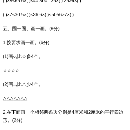
( )×8<65 6×( )<40 30="">5×( ) 25>4×( )
( )×7<30 5×( )<36 6×( )<5056>7×( )
五、圈一圈、画一画。(8分)
1.按要求画一画。(6分)
(1)画○,比☆多4个。
☆☆☆☆
(2)画□,比△少4个。
△△△△△△△
2.在下面画一个相邻两条边分别是4厘米和2厘米的平行四边
形。(2分)