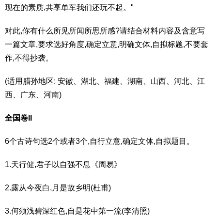
现在的素质,共享单车我们还玩不起。"
对此,你有什么所见所闻所思所感?请结合材料内容及含意写
一篇文章,要求选好角度,确定立意,明确文体,自拟标题,不要套
作,不得抄袭。
(适用腊孙地区: 安徽、湖北、福建、湖南、山西、河北、江
西、广东、河南)
全国卷II
6个古诗句选2个或者3个,自行立意,确定文体,自拟题目。
1.天行健,君子以自强不息《周易》
2.露从今夜白,月是故乡明(杜甫)
3.何须浅碧深红色,自是花中第一流(李清照)