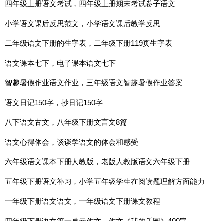
四年级上册语文考试，四年级上册期末考试卷子语文
小学语文课后反思范文，小学语文课后教学反思
二年级语文下册的生字表，二年级下册119页生字表
语文课本七下，电子课本语文七下
智趣暑假作业语文作业，三年级语文智趣暑假作业答案
语文日记150字，抄日记150字
八下语文古文，八年级下册文言文8篇
语文心得体会，谈谈学语文的体会和感受
六年级语文课本下册人教版，老版人教版语文六年级下册
五年级下册语文补习，小学五年级学生在阅读题理解方面能力
差，有什么好办法
一年级下册语文语文，一年级语文下册课文教程
四年级下册语文第一单元作文，作文《我的乐园》400字