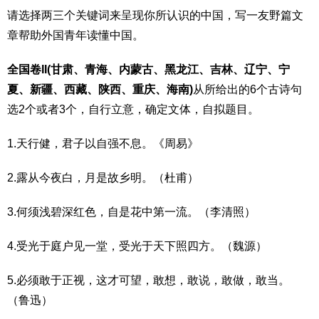
请选择两三个关键词来呈现你所认识的中国，写一友野篇文
章帮助外国青年读懂中国。
全国卷II(甘肃、青海、内蒙古、黑龙江、吉林、辽宁、宁
夏、新疆、西藏、陕西、重庆、海南)
从所给出的6个古诗句
选2个或者3个，自行立意，确定文体，自拟题目。
1.天行健，君子以自强不息。《周易》
2.露从今夜白，月是故乡明。（杜甫）
3.何须浅碧深红色，自是花中第一流。（李清照）
4.受光于庭户见一堂，受光于天下照四方。（魏源）
5.必须敢于正视，这才可望，敢想，敢说，敢做，敢当。
（鲁迅）