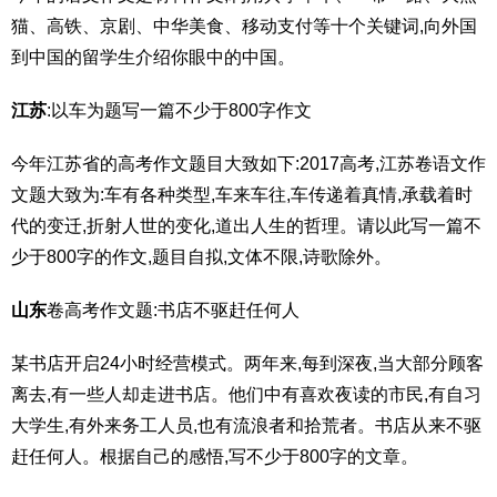
猫、高铁、京剧、中华美食、移动支付等十个关键词,向外国
到中国的留学生介绍你眼中的中国。
江苏
:以车为题写一篇不少于800字作文
今年江苏省的高考作文题目大致如下:2017高考,江苏卷语文作
文题大致为:车有各种类型,车来车往,车传递着真情,承载着时
代的变迁,折射人世的变化,道出人生的哲理。请以此写一篇不
少于800字的作文,题目自拟,文体不限,诗歌除外。
山东
卷高考作文题:书店不驱赶任何人
某书店开启24小时经营模式。两年来,每到深夜,当大部分顾客
离去,有一些人却走进书店。他们中有喜欢夜读的市民,有自习
大学生,有外来务工人员,也有流浪者和拾荒者。书店从来不驱
赶任何人。根据自己的感悟,写不少于800字的文章。