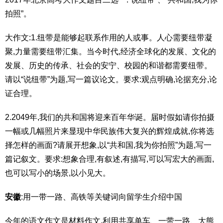
拍照”。
大作文:1.纽带是能够起联系作用的人或事。人心需要纽带凝
聚,力量需要纽带汇集。当今时代,经济全球化的发展、文化的
发展、历史的传承、社会的安宁、校园的和谐都需要纽带。
请以“说纽带”为题,写一篇议论文。要求:观点明确,论据充分,论
证合理。
2.2049年,我们的共和国将迎来百年华诞。届时假如请你拍摄
一幅或几幅照片来显现中华民族伟大复兴的辉煌成就,你将选
择怎样的画面?请展开想象,以“共和国,我为你拍照”为题,写一
篇记叙文。要求:想象合理,有叙述,有描写,可以写宏大的画面,
也可以写小的场景,以小见大。
安徽
:用一带一路、高铁等关键词向留学生介绍中国
今年的语文作文是材料作文,利用共享单车、一带一路、大熊