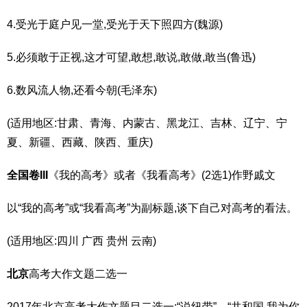
4.受光于庭户见一堂,受光于天下照四方(魏源)
5.必须敢于正视,这才可望,敢想,敢说,敢做,敢当(鲁迅)
6.数风流人物,还看今朝(毛泽东)
(适用地区:甘肃、青海、内蒙古、黑龙江、吉林、辽宁、宁
夏、新疆、西藏、陕西、重庆)
全国卷III
《我的高考》或者《我看高考》(2选1)作野戚文
以“我的高考”或“我看高考”为副标题,谈下自己对高考的看法。
(适用地区:四川 广西 贵州 云南)
北京
高考大作文题二选一
2017年北京高考大作文题目二选一:“说纽带”、“共和国,我为你