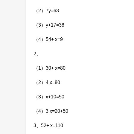
（2）7y=63
（3）y+17=38
（4）54+ x=9
2、
（1）30+ x=80
（2）4 x=80
（3）x+10=50
（4）3 x=20+50
3、52+ x=110