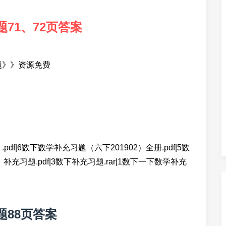
71、72页答案
题》》资源免费
f|6数下数学补充习题（六下201902）全册.pdf|5数
充习题.pdf|3数下补充习题.rar|1数下一下数学补充
88页答案