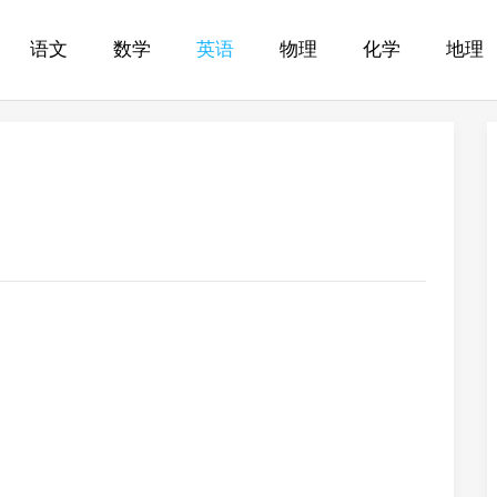
语文
数学
英语
物理
化学
地理