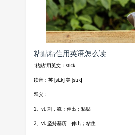
粘贴粘住用英语怎么读
“粘贴”用英文：stick
读音：英 [stɪk] 美 [stɪk]
释义：
1、vt. 刺，戳；伸出；粘贴
2、vi. 坚持基历；伸出；粘住