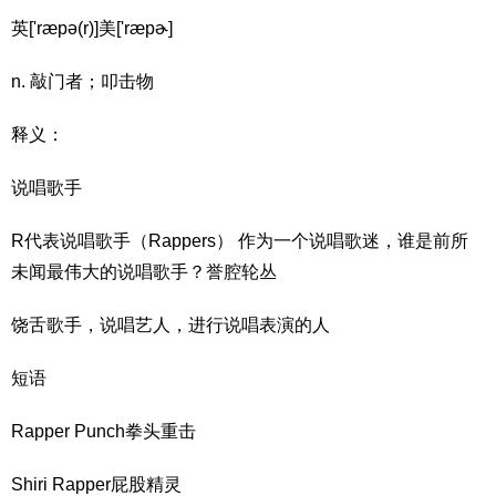
英['ræpə(r)]美['ræpɚ]
n. 敲门者；叩击物
释义：
说唱歌手
R代表说唱歌手（Rappers） 作为一个说唱歌迷，谁是前所
未闻最伟大的说唱歌手？誉腔轮丛
饶舌歌手，说唱艺人，进行说唱表演的人
短语
Rapper Punch拳头重击
Shiri Rapper屁股精灵