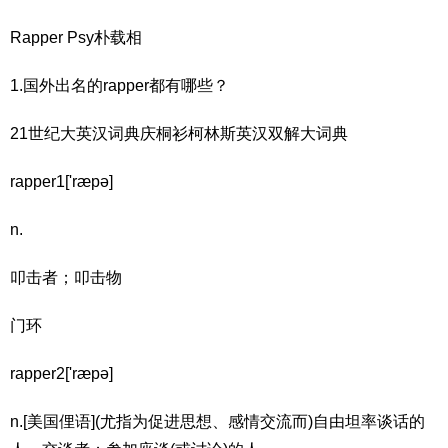
Rapper Psy朴载相
1.国外出名的rapper都有哪些？
21世纪大英汉词典庆桐衫柯林斯英汉双解大词典
rapper1['ræpə]
n.
叩击者；叩击物
门环
rapper2['ræpə]
n.[美国俚语](尤指为促进思想、感情交流而)自由坦率谈话的