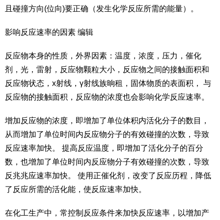
且碰撞方向(位向)要正确（发生化学反应所需的能量）。
影响反应速率的因素 编辑
反应物本身的性质，外界因素：温度，浓度，压力，催化
剂，光，雷射，反应物颗粒大小，反应物之间的接触面积和
反应物状态，x射线，γ射线族晌租，固体物质的表面积， 与
反应物的接触面积，反应物的浓度也会影响化学反应速率。
增加反应物的浓度，即增加了单位体积内活化分子的数目，
从而增加了单位时间内反应物分子的有效碰撞的次数，导致
反应速率加快。 提高反应温度，即增加了活化分子的百分
数，也增加了单位时间内反应物分子有效碰撞的次数，导致
反兆兆应速率加快。 使用正催化剂，改变了反应历程，降低
了反应所需的活化能，使反应速率加快。
在化工生产中，常控制反应条件来加快反应速率，以增加产