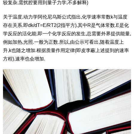
较复杂,需扰腔要用到量子力学,不多解释)
关于温度,动力学阿伦尼乌斯公式指出,化学速率常数k与温度
存在关系.即dk/dT=E/RT2(2指平方).其中R是气体常数.E是化
学反应的活化能,即一个化学反应的发生,总需要外界提供能量,
例如加热,光照.一般为正数.所以,由公示可看出,随着温度上
升,k也随之增加.根据质量作用定律(即皮李蔽上述提到的速率
方程).速率也会增加.