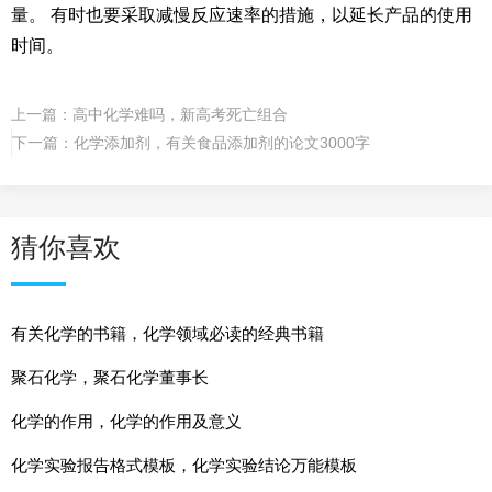
量。 有时也要采取减慢反应速率的措施，以延长产品的使用
时间。
上一篇：
高中化学难吗，新高考死亡组合
下一篇：
化学添加剂，有关食品添加剂的论文3000字
猜你喜欢
有关化学的书籍，化学领域必读的经典书籍
聚石化学，聚石化学董事长
化学的作用，化学的作用及意义
化学实验报告格式模板，化学实验结论万能模板