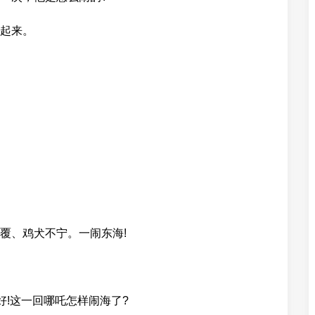
起来。
覆、鸡犬不宁。一闹东海!
好!这一回哪吒怎样闹海了?