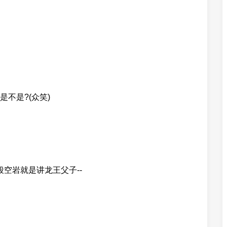
不是?(众笑)
段空岩就是讲龙王父子--