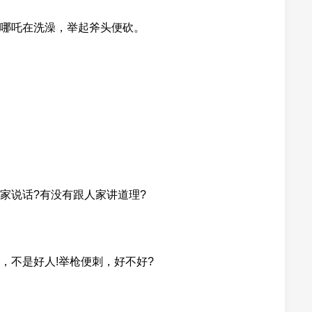
哪吒在洗澡，举起斧头便砍。
家说话?有没有跟人家讲道理?
，不是好人!举枪便刺，好不好?