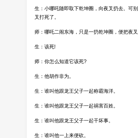
生：小哪吒随即取下乾坤圈，向夜叉扔去。可别
叉打死了。
师：哪吒二闹东海，只是一扔乾坤圈，便把夜叉
生：该死!
师：你怎么知道它该死?
生：他胡作非为。
生：谁叫他跟龙王父子一起称霸海洋。
生：谁叫他跟龙王父子一起祸害百姓。
生：谁叫他跟龙王父子一起干坏事。
生：谁叫他一上来便砍。