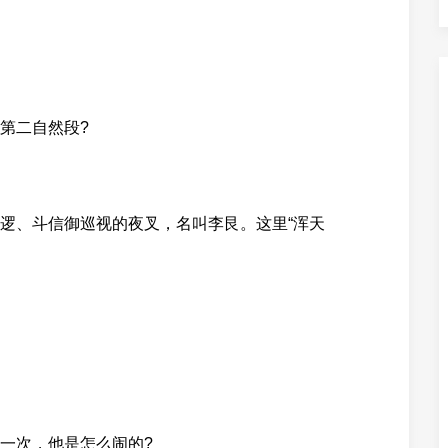
第二自然段?
逻、斗信御巡视的夜叉，名叫李艮。这里“浑天
一次，他是怎么闹的?