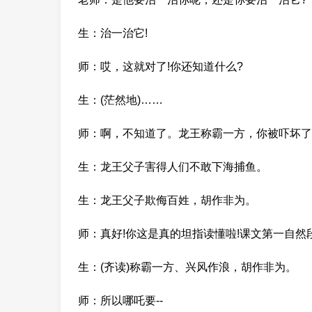
生：治一治它!
师：哎，这就对了!你还知道什么?
生：(茫然地)……
师：啊，不知道了。龙王称霸一方，你被吓坏了是
生：龙王父子害得人们不敢下海捕鱼。
生：龙王父子欺侮百姓，胡作非为。
师：真好!你这是真的坦指读懂啦!课文第一自然
生：(齐读)称霸一方、兴风作浪，胡作非为。
师：所以哪吒要--