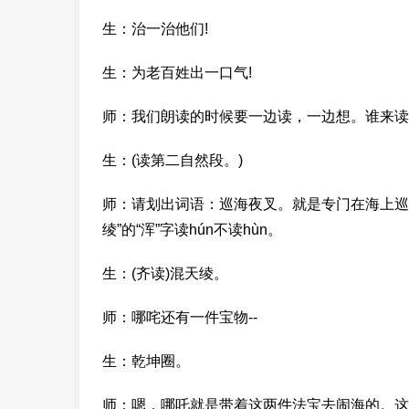
生：治一治他们!
生：为老百姓出一口气!
师：我们朗读的时候要一边读，一边想。谁来读
生：(读第二自然段。)
师：请划出词语：巡海夜叉。就是专门在海上巡
绫”的“浑”字读hún不读hùn。
生：(齐读)混天绫。
师：哪咤还有一件宝物--
生：乾坤圈。
师：嗯，哪吒就是带着这两件法宝去闹海的。这