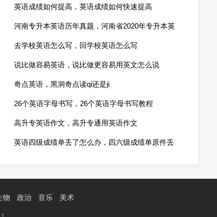
英语成绩如何提高，英语成绩如何快速提高
河南专升本英语历年真题，河南省2020年专升本英
语试卷
去学校英语怎么写，回学校英语怎么写
说比做容易英语，说比做更容易用英文怎么说
奇点英语，黑洞奇点读qi还是ji
26个英语字母书写，26个英语字母书写教程
高升专英语作文，高升专通用英语作文
英语四级成绩单丢了怎么办，四六级成绩单原件丢
了怎么办
生物
政治
音乐
美术
11