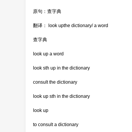
原句：查字典
翻译： look upthe dictionary/ a word
查字典
look up a word
look sth up in the dictionary
consult the dictionary
look up sth in the dictionary
look up
to consult a dictionary