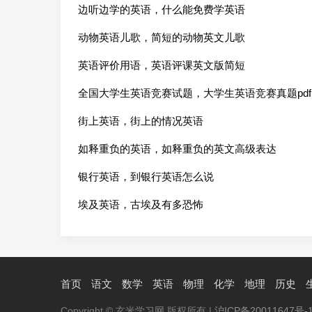
佳年龄
边听边学的英语，什么能免费学英语
动物英语儿歌，简短的动物英文儿歌
英语评价用语，英语评课英文版简短
全国大学生英语竞赛试题，大学生英语竞赛真题pdf
街上英语，街上的情况英语
如释重负的英语，如释重负的英文高级表达
银行英语，到银行英语怎么说
埃及英语，古埃及有多恐怖
首页
语文
数学
英语
物理
化学
地理
历史
Copyright © 玄米学习网 版权所有 |
沪ICP备20011647号-