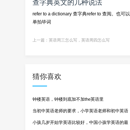
查字典英文的几种说法
refer to a dictionary 查字典refer to 查阅。
单拍毕词
上一篇：
英语周三怎么写，英语周四怎么写
猜你喜欢
钟楼英语，钟楼到底加不加the英语里
当初中英语老师的要求，小学英语老师和初中英语
老师
小孩几岁开始学英语比较好，中国小孩学英语的最