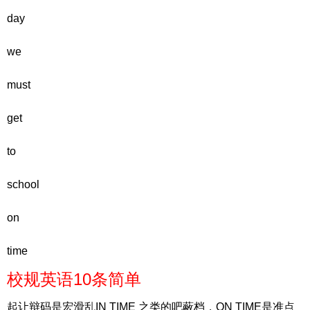
day
we
must
get
to
school
on
time
校规英语10条简单
起让辩码是宏滑乱IN TIME 之类的吧蔽档，ON TIME是准点