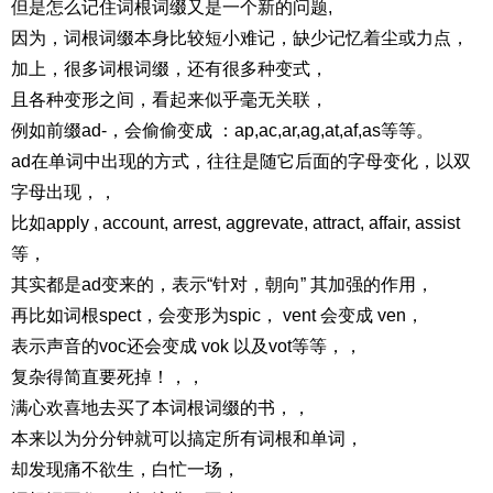
但是怎么记住词根词缀又是一个新的问题,
因为，词根词缀本身比较短小难记，缺少记忆着尘或力点，
加上，很多词根词缀，还有很多种变式，
且各种变形之间，看起来似乎毫无关联，
例如前缀ad-，会偷偷变成 ：ap,ac,ar,ag,at,af,as等等。
ad在单词中出现的方式，往往是随它后面的字母变化，以双
字母出现，，
比如apply , account, arrest, aggrevate, attract, affair, assist
等，
其实都是ad变来的，表示“针对，朝向” 其加强的作用，
再比如词根spect，会变形为spic， vent 会变成 ven，
表示声音的voc还会变成 vok 以及vot等等，，
复杂得简直要死掉！，，
满心欢喜地去买了本词根词缀的书，，
本来以为分分钟就可以搞定所有词根和单词，
却发现痛不欲生，白忙一场，