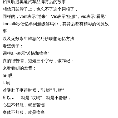
如果听过奥迪汽车品牌背后的故事，
相信刀架脖子上，也忘不了这个词根了，
同样的，vent表示“过来”，Vic表示“征服”，vid表示”看见”
kootalk秒记忆单词超级解码中，其背后都有精彩的词源故
事，
以及无数永生难忘的巧妙联想记忆方法
看些例子：
词根ail-表示“苦恼和病痛”，
真的很苦恼，短短三个字母，该咋记：
来看看ail的发音：
ai- 哎
l- 哟
难受肚子疼得时候，”哎哟“ ”哎呦“
所以 ail – 就是 ”哎哟“ – 就是不舒服，
心里不舒服，就是苦恼
身体不舒服，就是病痛