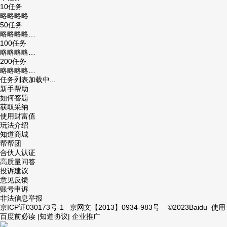
10任务
略略略略…
50任务
略略略略…
100任务
略略略略…
200任务
略略略略…
任务列表加载中...
新手帮助
如何答题
获取采纳
使用财富值
玩法介绍
知道商城
帮帮团
合伙人认证
高质量问答
投诉建议
意见反馈
账号申诉
非法信息举报
京ICP证030173号-1 京网文【2013】0934-983号 ©2023Baidu
使用
百度前必读
|
知道协议
|
企业推广