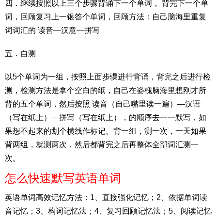
四．继续按照以上三个步骤背诵下一个单词， 背完下一个单
词，回顾复习上一银答个单词，回顾方法：自己脑海里重复
词词汇的 读音—汉意—拼写
五．自测
以5个单词为一组，按照上面步骤进行背诵，背完之后进行检
测，检测方法是拿个空白的纸，自己在姿槐脑海里想刚才所
背的五个单词，然后按照 读音（自己嘴里读一遍）—汉语
（写在纸上）—拼写（写在纸上），的顺序去一一默写，如
果想不起来的划个横线作标记。背一组，测一次，一天如果
背两组，就测两次，然后都背完之后再整体全部词汇测一
次。
怎么快速默写英语单词
英语单词高效记忆方法：1、直接强化记忆；2、依据单词读
音记忆；3、构词记忆法；4、复习回顾记忆法；5、阅读记忆