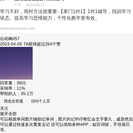
广告
2023-04-17
学习不好，用对方法很重要-【掌门1对1】1对1辅导，找回学习
状态。提高学习思维能力，个性化教学更有效。
www.wejianzhan.com
出幼枫057
2023-04-05
·
TA获得超过264个赞
回答量：
3601
采纳率：
11%
帮助的人：
35.1万
我也去答题
访问个人页
关注
展开全部
可以根据单词图片辅助记单词，图片的记毕仔唯忆会文字要久，戚羡然后
可以通过快速多次重复去记 还可以借助各种APP，如百词斩，手培扇贝
等。