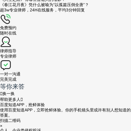
《春江花月夜》凭什么被喻为“以孤篇压倒全唐”？
超3w专业律师，24H在线服务，平均3分钟回复
免费预约
随时在线
律师指导
专业律师
一对一沟通
完美完成
等你来答

换一换
帮助更多人

百度知道APP，抢鲜体验
使用百度知道APP，立即抢鲜体验。你的手机镜头里或许有别人想知道的
答案。
扫描二维码
×
个人、企业类
侵权投诉