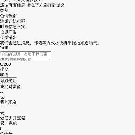
违法有害信息,请在下方选择后提交
类别
色情低俗
涉嫌违法犯罪
时政信息不实
垃圾广告
低质灌水
我们会通过消息、邮箱等方式尽快将举报结果通知您。
说明
0
/200
提交
取消
领取奖励
我的财富值
--
去
我的现金
--
去
做任务开宝箱
累计完成
0
个任务