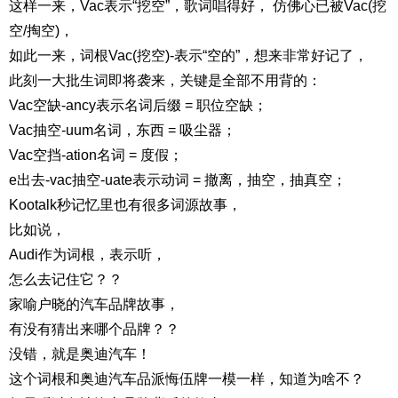
这样一来，Vac表示“挖空”，歌词唱得好， 仿佛心已被Vac(挖
空/掏空)，
如此一来，词根Vac(挖空)-表示“空的”，想来非常好记了，
此刻一大批生词即将袭来，关键是全部不用背的：
Vac空缺-ancy表示名词后缀 = 职位空缺；
Vac抽空-uum名词，东西 = 吸尘器；
Vac空挡-ation名词 = 度假；
e出去-vac抽空-uate表示动词 = 撤离，抽空，抽真空；
Kootalk秒记忆里也有很多词源故事，
比如说，
Audi作为词根，表示听，
怎么去记住它？？
家喻户晓的汽车品牌故事，
有没有猜出来哪个品牌？？
没错，就是奥迪汽车！
这个词根和奥迪汽车品派悔伍牌一模一样，知道为啥不？