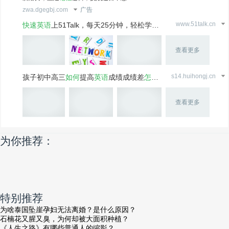
zwa.dgegbj.com
广告
www.51talk.cn
快速英语
上51Talk，每天25分钟，轻松学
英语
查看更多
s14.huihongj.cn
孩子初中高三
如何
提高
英语
成绩成绩差
怎么
办?学霸逆袭..
查看更多
为你推荐：
特别推荐
为啥泰国坠崖孕妇无法离婚？是什么原因？
石楠花又腥又臭，为何却被大面积种植？
《人生之路》有哪些普通人的缩影？