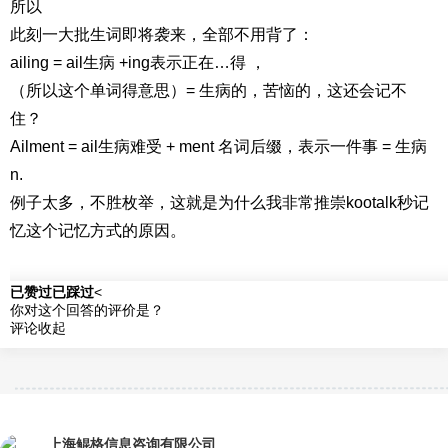
所以
此刻一大批生词即将袭来，全部不用背了：
ailing = ail生病 +ing表示正在…得 ，
（所以这个单词得意思）= 生病的，苦恼的，这还会记不
住？
Ailment = ail生病难受 + ment 名词后缀，表示一件事 = 生病
n.
例子太多，不胜枚举，这就是为什么我非常推崇kootalk秒记
忆这个记忆方式的原因。
已赞过
已踩过
<
你对这个回答的评价是？
评论
收起
上海鲲格信息咨询有限公司