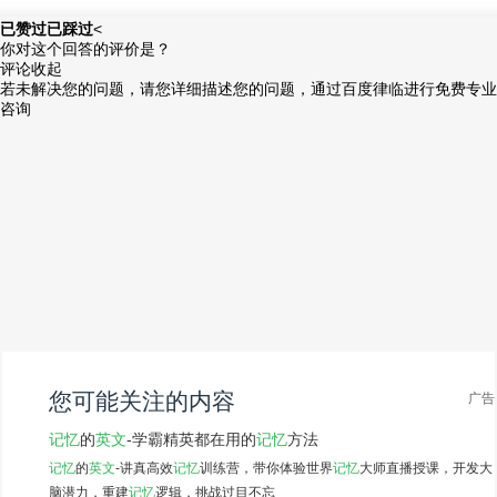
已赞过
已踩过
<
你对这个回答的评价是？
评论
收起
若未解决您的问题，请您详细描述您的问题，通过百度律临进行免费专业
咨询
您可能关注的内容
广告
记忆
的
英文
-学霸精英都在用的
记忆
方法
记忆
的
英文
-讲真高效
记忆
训练营，带你体验世界
记忆
大师直播授课，开发大
脑潜力，重建
记忆
逻辑，挑战过目不忘