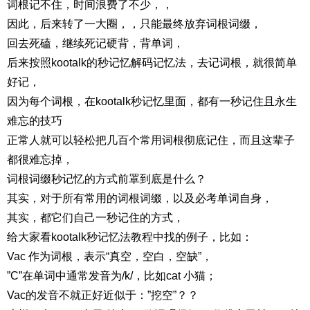
词根记不住，时间浪费了不少，，
因此，后来转了一大圈，，只能最终放弃词根词缀，
回去死磕，继续死记硬背，背单词，
后来按照kootalk的秒记忆解码记忆法，去记词根，就很简单
好记，
因为每个词根，在kootalk秒记忆里面，都有一秒记住且永生
难忘的技巧
正常人就可以轻松把几百个常用词根彻底记住，而且这辈子
都很难忘掉，
词根词缀秒记忆的方式前罩到底是什么？
其实，对于所有常用的词根词缀，以及必考单词自身，
其实，都它们自己一秒记住的方式，
给大家看kootalk秒记忆法教程中找的例子，比如：
Vac 作为词根，表示“真空，空白，空缺”，
”C”在单词中通常发音为/k/，比如cat 小猫；
Vac的发音不就正好近似于：”挖空”？？