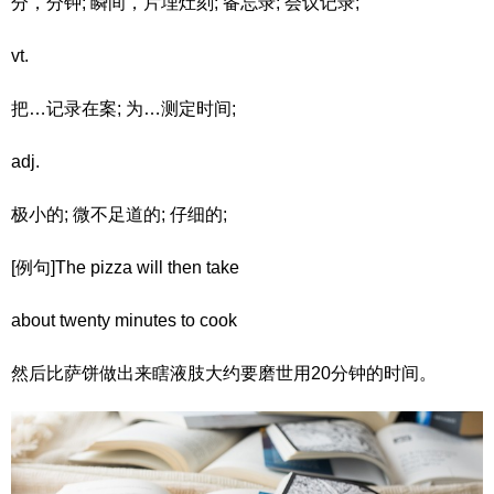
分，分钟; 瞬间，片埋灶刻; 备忘录; 会议记录;
vt.
把…记录在案; 为…测定时间;
adj.
极小的; 微不足道的; 仔细的;
[例句]The pizza will then take
about twenty minutes to cook
然后比萨饼做出来瞎液肢大约要磨世用20分钟的时间。