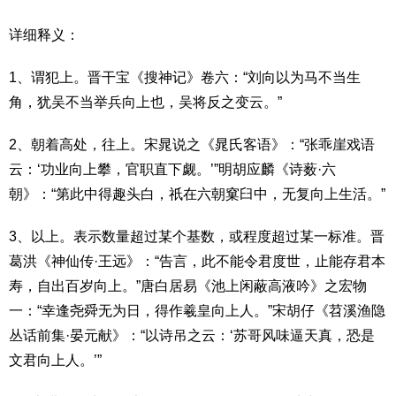
详细释义：
1、谓犯上。晋干宝《搜神记》卷六：“刘向以为马不当生
角，犹吴不当举兵向上也，吴将反之变云。”
2、朝着高处，往上。宋晁说之《晁氏客语》：“张乖崖戏语
云：‘功业向上攀，官职直下觑。’”明胡应麟《诗薮·六
朝》：“第此中得趣头白，祇在六朝窠臼中，无复向上生活。”
3、以上。表示数量超过某个基数，或程度超过某一标准。晋
葛洪《神仙传·王远》：“告言，此不能令君度世，止能存君本
寿，自出百岁向上。”唐白居易《池上闲蔽高液吟》之宏物
一：“幸逢尧舜无为日，得作羲皇向上人。”宋胡仔《苕溪渔隐
丛话前集·晏元献》：“以诗吊之云：‘苏哥风味逼天真，恐是
文君向上人。’”