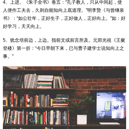
4、上进。《朱子全书》卷五：“孔子教人，只从中间起，使
人便作工夫去，久则自能知向上底道理。”明李贽《与曾继泉
书》：“如公壮年，正好生子，正好做人，正好向上。”如：好
好学习，天天向上。
5、犹念培前边，上边。指前文或前言所及。元郑光祖《王粲
登楼》第一折：“今日早朝下来，已与曹子建学士说知向上之
事。”