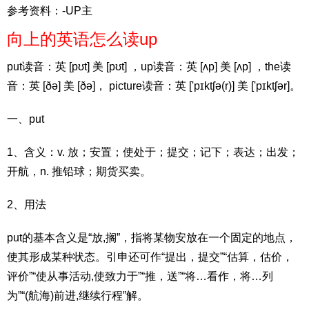
参考资料：-UP主
向上的英语怎么读up
put读音：英 [pʊt] 美 [pʊt] ，up读音：英 [ʌp] 美 [ʌp] ，the读
音：英 [ðə] 美 [ðə]， picture读音：英 ['pɪktʃə(r)] 美 ['pɪktʃər]。
一、put
1、含义：v. 放；安置；使处于；提交；记下；表达；出发；
开航，n. 推铅球；期货买卖。
2、用法
put的基本含义是“放,搁”，指将某物安放在一个固定的地点，
使其形成某种状态。引申还可作“提出，提交”“估算，估价，
评价”“使从事活动,使致力于”“推，送”“将…看作，将…列
为”“(航海)前进,继续行程”解。