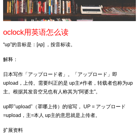
oclock用英语怎么读
“up”的音标是：[ʌp] ，按音标读。
解释：
日本写作「アップロード者」。「アップロード」即
upload，上传。需要纠正的是 up主≠作者，转载者也称为up
主。根据其发音空兄也有人称其为“阿婆主”。
up即"upload"（罩哪上传）的缩写， UP = アップロード
=upload，主=本人 up主的意思就是上传者。
扩展资料