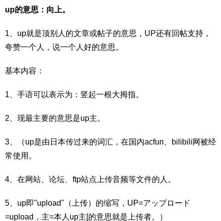
up的意思：向上。
1、up就是顶别人的文章或帖子的意思，UP还有回帖支持，
夸赞一个人，说一个人好的意思。
基本内容：
1、手语可以表示为：竖起一根大拇指。
2、现最主要的意思是up主。
3、（up是由日本传过来的词汇，在国内acfun、bilibili网被经
常使用。
4、在网站、论坛、ftp站点上传音频等文件的人。
5、up即"upload"（上传）的缩写，UP=アップロード
=upload，主=本人up主[的意思就是上传者。）