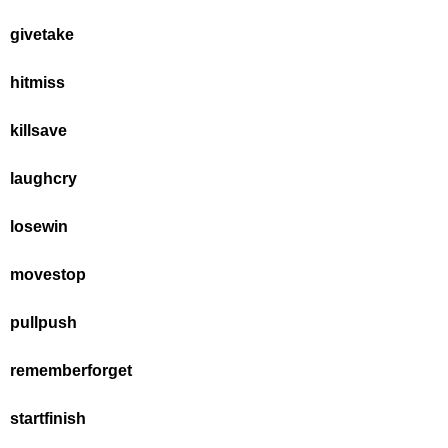
give
take
hit
miss
kill
save
laugh
cry
lose
win
move
stop
pull
push
remember
forget
start
finish