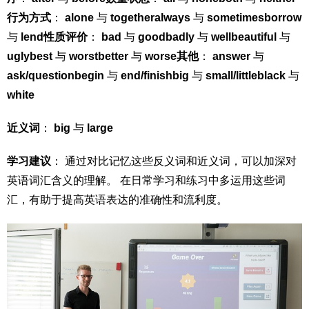
行为方式
：
alone
与
together
always
与
sometimes
borrow
与
lend
性质评价
：
bad
与
good
badly
与
well
beautiful
与
ugly
best
与
worst
better
与
worse
其他
：
answer
与
ask/question
begin
与
end/finish
big
与
small/little
black
与
white
近义词
：
big
与
large
学习建议
： 通过对比记忆这些反义词和近义词，可以加深对
英语词汇含义的理解。 在日常学习和练习中多运用这些词
汇，有助于提高英语表达的准确性和流利度。