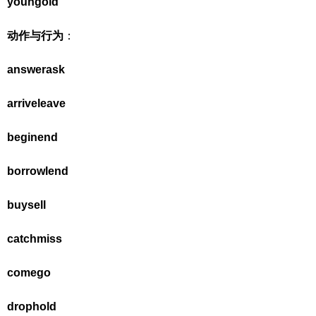
young
old
动作与行为
：
answer
ask
arrive
leave
begin
end
borrow
lend
buy
sell
catch
miss
come
go
drop
hold