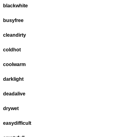
black
white
busy
free
clean
dirty
cold
hot
cool
warm
dark
light
dead
alive
dry
wet
easy
difficult