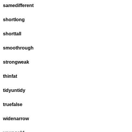
same
different
short
long
short
tall
smooth
rough
strong
weak
thin
fat
tidy
untidy
true
false
wide
narrow