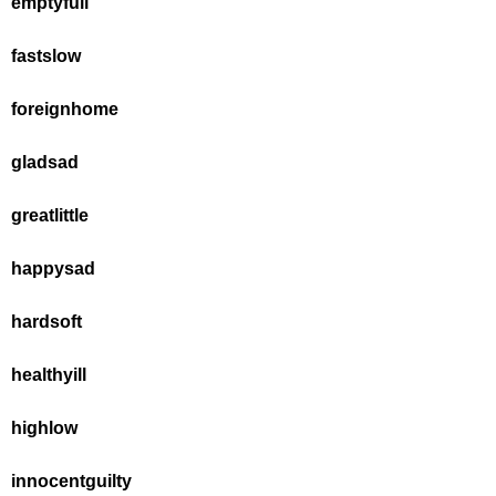
empty
full
fast
slow
foreign
home
glad
sad
great
little
happy
sad
hard
soft
healthy
ill
high
low
innocent
guilty