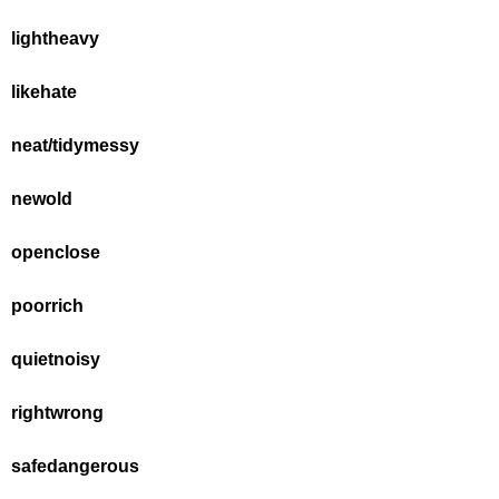
light
heavy
like
hate
neat/tidy
messy
new
old
open
close
poor
rich
quiet
noisy
right
wrong
safe
dangerous