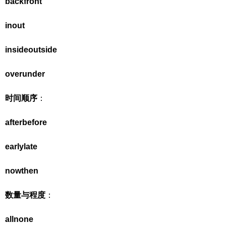
back
front
in
out
inside
outside
over
under
时间顺序
：
after
before
early
late
now
then
数量与程度
：
all
none