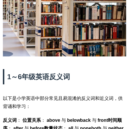
1～6年级英语反义词
以下是小学英语中部分常见且易混淆的反义词和近义词，供
背诵和学习：
反义词
：
位置关系
：
above
与
below
back
与
front
时间顺
序
：
after
与
before
数量状态
：
all
与
none
both
与
neither