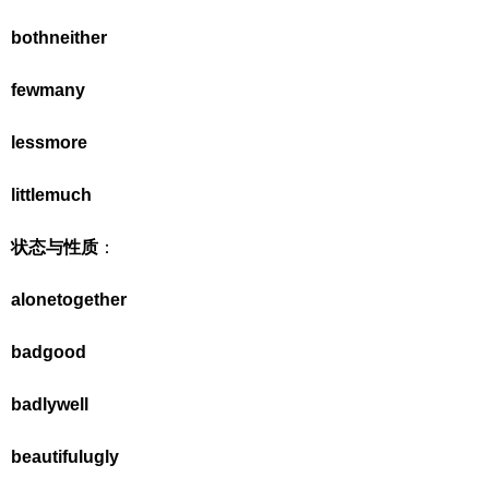
both
neither
few
many
less
more
little
much
状态与性质
：
alone
together
bad
good
badly
well
beautiful
ugly