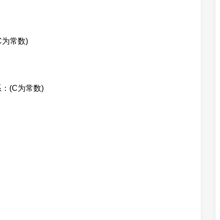
C为常数)
：(C为常数)