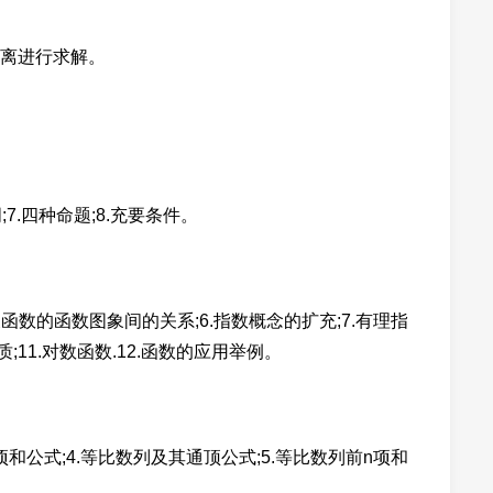
离进行求解。
结词;7.四种命题;8.充要条件。
互为反函数的函数图象间的关系;6.指数概念的扩充;7.有理指
质;11.对数函数.12.函数的应用举例。
n项和公式;4.等比数列及其通顶公式;5.等比数列前n项和