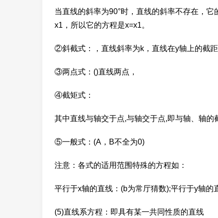
当直线的斜率为90°时，直线的斜率不存在，它
x1，所以它的方程是x=x1。
②斜截式：，直线斜率为k，直线在y轴上的截距
③两点式：()直线两点，
④截矩式：
其中直线与轴交于点,与轴交于点,即与轴、轴的
⑤一般式：(A，B不全为0)
注意：各式的适用范围特殊的方程如：
平行于x轴的直线：(b为常厅猜数);平行于y轴的直
(5)直线系方程：即具有某一共同性质的直线