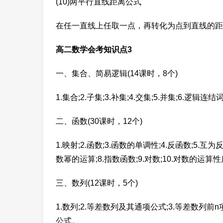
(10)两平行直线距离公式
在任一直线上任取一点，再转化为点到直线的距
高二数学会考知识点3
一、集合、简易逻辑(14课时，8个)
1.集合;2.子集;3.补集;4.交集;5.并集;6.逻辑连
二、函数(30课时，12个)
1.映射;2.函数;3.函数的单调性;4.反函数;5.
数幂的运算;8.指数函数;9.对数;10.对数的运算性
三、数列(12课时，5个)
1.数列;2.等差数列及其通项公式;3.等差数列前
公式。