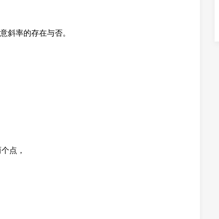
意斜率的存在与否。
两个点，