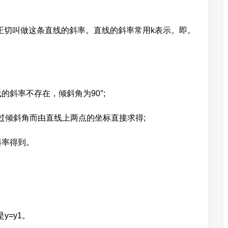
的正切叫做这条直线的斜率。直线的斜率常用k表示。即。
的斜率不存在，倾斜角为90°;
可不通过倾斜角而由直线上两点的坐标直接求得;
斜率得到。
y=y1。