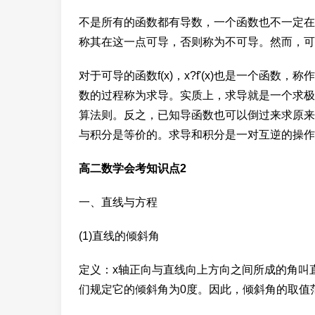
不是所有的函数都有导数，一个函数也不一定在
称其在这一点可导，否则称为不可导。然而，可
对于可导的函数f(x)，x?f'(x)也是一个函数
数的过程称为求导。实质上，求导就是一个求极
算法则。反之，已知导函数也可以倒过来求原来
与积分是等价的。求导和积分是一对互逆的操作
高二数学会考知识点2
一、直线与方程
(1)直线的倾斜角
定义：x轴正向与直线向上方向之间所成的角叫
们规定它的倾斜角为0度。因此，倾斜角的取值范围是