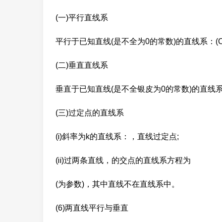
(一)平行直线系
平行于已知直线(是不全为0的常数)的直线系：(
(二)垂直直线系
垂直于已知直线(是不全银皮为0的常数)的直线系
(三)过定点的直线系
(ⅰ)斜率为k的直线系：，直线过定点;
(ⅱ)过两条直线，的交点的直线系方程为
(为参数)，其中直线不在直线系中。
(6)两直线平行与垂直