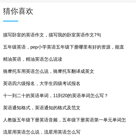
猜你喜欢
描写卧室的英语作文，描写我的卧室英语作文7句
五年级英语，pep小学英语五年级下册哪里有好的资源，能直
接看的，我搜到一些都要联系上传人的，打不开呀
精油英语，精油英语怎么说读
骑摩托车用英语怎么说，骑摩托车翻译成英文
英语四六级报名，大学生四级考试报名
十一到二十的英语单词，11到20的英语单词怎么写？
英语通知格式，英语通知的格式及范文
人教版五年级下册英语音频，五牟级下册英语第一单元单词怎
么读
流星用英语怎么说，流星用英语怎么写