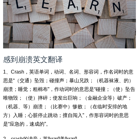
感到崩溃英文翻译
1、Crash，英语单词，动词、名词、形容词，作名词时的意
思是“（交通）坠毁；碰撞声；暴山兄跌；（机器袜液、的）
崩溃；睡觉；粗棉布”，作动词时的意思是“碰撞；（使）坠告
唯物毁；（使）摔碎；使发出巨响；（金融企业等）破产；
（机器、等）崩溃；（比赛中）惨败；（在临时安排的地
方）入睡；心脏停止跳动；擅自闯入”，作形容词时的意思
是“应急的，速成的”。
2、crash的读音：英[kræʃ]美[kræʃ]