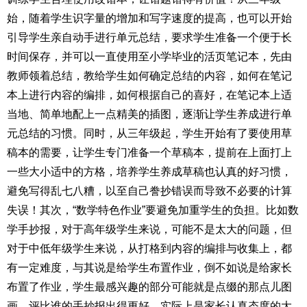
始，随着学生识字量的增加和写字速度的提高，也可以开始
引导学生亲自动手进行单元总结，要求学生准备一个便于长
时间保存，并可以一直使用至小学毕业的活页笔记本，先由
教师领着总结，教给学生如何确定总结的内容，如何在笔记
本上进行内容的编排，如何根据自己的喜好，在笔记本上适
当地、简单地配上一点精美的插图，逐渐让学生养成进行单
元总结的习惯。同时，从三年级起，学生开始有了要使用草
稿本的需要，让学生专门准备一个草稿本，提前在上面打上
一些大小适中的方格，培养学生养成草稿也认真的好习惯，
避免写得乱七八糟，以至自己誊抄错误而导致不必要的计算
失误！其次，“数学特色作业”要避免加重学生的负担。比如数
学手抄报，对于高年级学生来说，可能不是太大的问题，但
对于中低年级学生来说，从打格到内容的编排与收集上，都
有一定难度，与其说是给学生布置作业，倒不如说是给家长
布置了作业，学生最感兴趣的部分可能就是点缀的那点儿图
画，评比谁的手抄报出得更好，实际上是家长认真态度的大