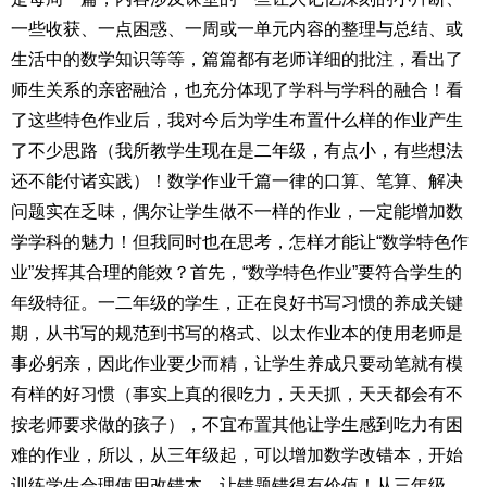
一些收获、一点困惑、一周或一单元内容的整理与总结、或
生活中的数学知识等等，篇篇都有老师详细的批注，看出了
师生关系的亲密融洽，也充分体现了学科与学科的融合！看
了这些特色作业后，我对今后为学生布置什么样的作业产生
了不少思路（我所教学生现在是二年级，有点小，有些想法
还不能付诸实践）！数学作业千篇一律的口算、笔算、解决
问题实在乏味，偶尔让学生做不一样的作业，一定能增加数
学学科的魅力！但我同时也在思考，怎样才能让“数学特色作
业”发挥其合理的能效？首先，“数学特色作业”要符合学生的
年级特征。一二年级的学生，正在良好书写习惯的养成关键
期，从书写的规范到书写的格式、以太作业本的使用老师是
事必躬亲，因此作业要少而精，让学生养成只要动笔就有模
有样的好习惯（事实上真的很吃力，天天抓，天天都会有不
按老师要求做的孩子），不宜布置其他让学生感到吃力有困
难的作业，所以，从三年级起，可以增加数学改错本，开始
训练学生合理使用改错本，让错题错得有价值！从三年级