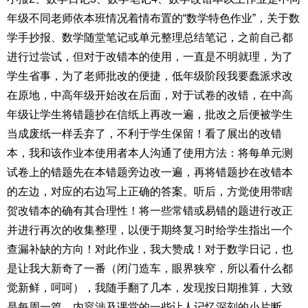
年级不同老师依本班情况着情布置的“数学特色作业”，关于数
学手抄报、数学随堂笔记或单元整理总结笔记，之前自己都
进行过尝试，但对于改错本的使用，一直是不明就理，为了
学生省事，为了老师批改的便捷，低年级阶段我要蠢派求改
在原地，中高年级开始改在后面，对于试卷的改错，在中高
年级让学生将错题抄在信纸上再改一遍，批改之后便被学生
当成废纸一样丢弃了，不利于学生保留！看了展出的改错
本，我和该作业本使用者本人沟通了使用方法：将每单元测
试卷上的错题先在本错题旁边改一遍，再将错题抄在改错本
的左边，对应的右边写上正确的答案。听后，方觉使用带瞎
贺改错本的确有其合理性！将一些常错或易错的题进行改正
并进行再次的收集整理，以便于期终复习时给学生指出一个
查漏补缺的方向！对此作业，我大赞成！对于数学日记，也
是让我大新奇了一番（闭门造车，眼界狭窄，所以看什么都
觉新鲜，呵呵），我随手翻了几本，发现按日期推算，大致
是每周一篇，内容涉及课堂的一些让人记忆深刻的小片断、